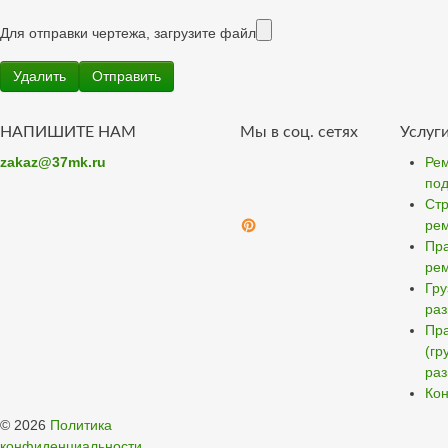
Для отправки чертежа, загрузите файл
НАПИШИТЕ НАМ
Мы в соц. сетях
Услуг
zakaz@37mk.ru
Рем
под
Стр
ре
Пра
ре
Гру
ра
Пра
(гр
раз
Кон
© 2026
Политика
конфиденциальности