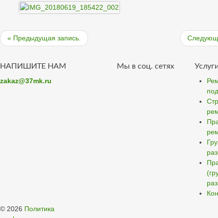
« Предыдущая запись.
Следующа
НАПИШИТЕ НАМ
Мы в соц. сетях
Услуг
zakaz@37mk.ru
Рем
под
Стр
ре
Пра
ре
Гру
ра
Пра
(гр
раз
Кон
© 2026
Политика