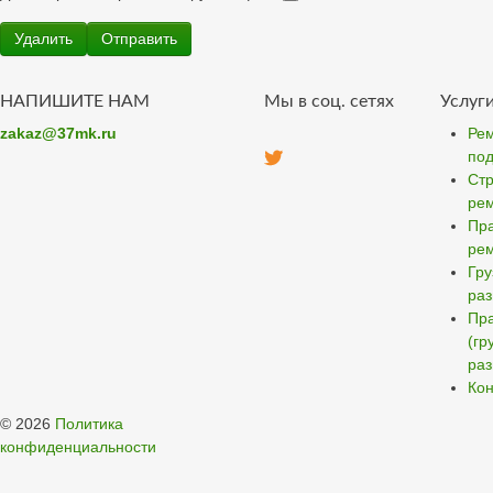
НАПИШИТЕ НАМ
Мы в соц. сетях
Услуг
zakaz@37mk.ru
Рем
под
Стр
ре
Пра
ре
Гру
ра
Пра
(гр
раз
Кон
© 2026
Политика
конфиденциальности